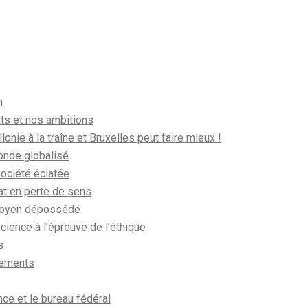
n
ts et nos ambitions
llonie à la traîne et Bruxelles peut faire mieux !
nde globalisé
ociété éclatée
at en perte de sens
toyen dépossédé
cience à l’épreuve de l’éthique
s
ements
ce et le bureau fédéral