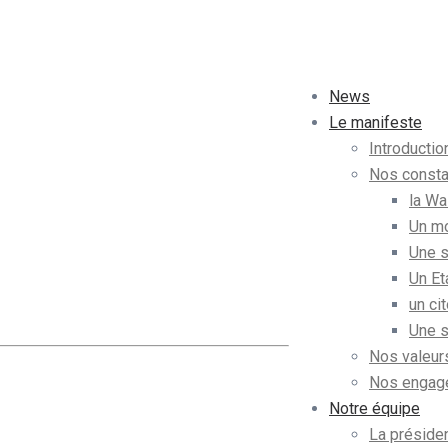
News
Le manifeste
Introductio
Nos consta
la Wa
disse mattis
Un mo
Une s
Un Et
un ci
Une s
Nos valeur
Nos engag
Notre équipe
La présiden