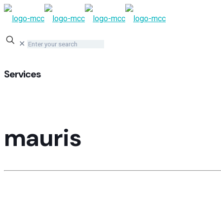
✕
Services
Massa urna suspen
mauris