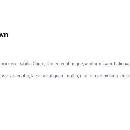
own
 posuere cubilia Curae; Donec velit neque, auctor sit amet aliquam
disse venenatis, lacus ac aliquam mollis, nisl risus maximus lectu