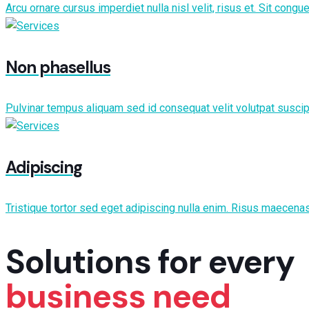
Arcu ornare cursus imperdiet nulla nisl velit, risus et. Sit cong
Non phasellus
Pulvinar tempus aliquam sed id consequat velit volutpat suscip
Adipiscing
Tristique tortor sed eget adipiscing nulla enim. Risus maecenas
Solutions for every
business need