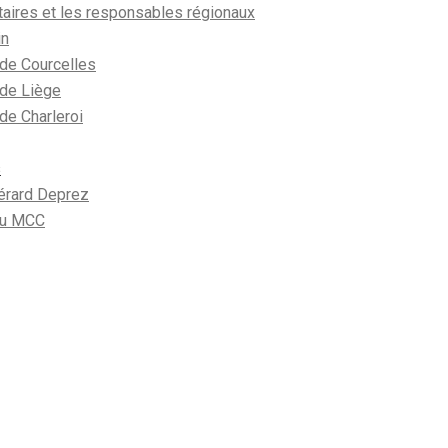
aires et les responsables régionaux
in
de Courcelles
de Liège
e Charleroi
s
Gérard Deprez
 du MCC