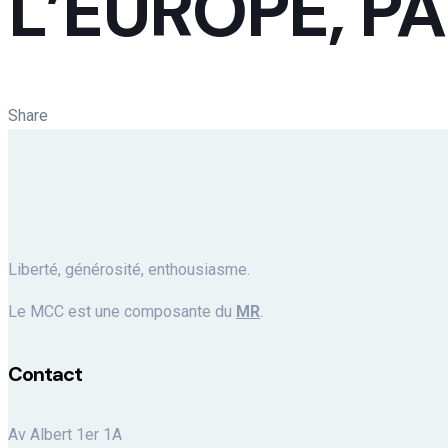
L’EUROPE, PA
Share
Liberté, générosité, enthousiasme.
Le MCC est une composante du
MR
.
Contact
Av Albert 1er 1A