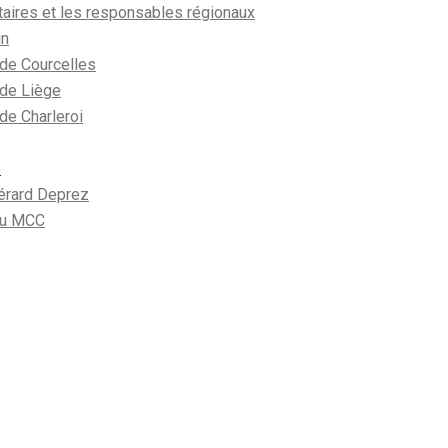
aires et les responsables régionaux
in
de Courcelles
de Liège
e Charleroi
s
Gérard Deprez
 du MCC