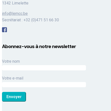
1342 Limelette
info@lemcc.be
Secrétariat : +32 (0)471 51 66 30
Abonnez-vous à notre newsletter
Votre nom
Votre e-mail