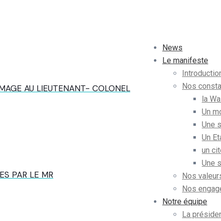
News
Le manifeste
Introductio
Nos consta
MAGE AU LIEUTENANT- COLONEL
la Wa
Un mo
Une s
Un Et
un ci
Une s
ES PAR LE MR
Nos valeur
Nos engag
Notre équipe
La présiden