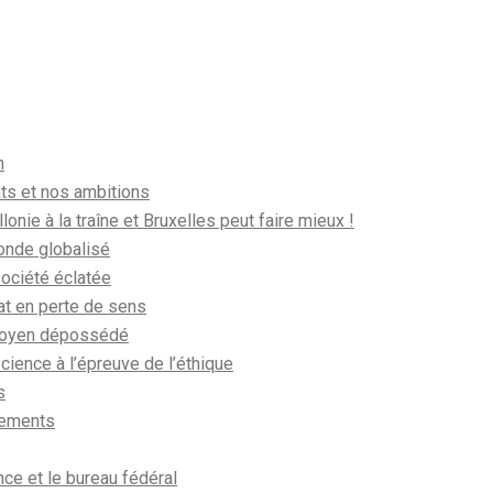
n
ts et nos ambitions
llonie à la traîne et Bruxelles peut faire mieux !
nde globalisé
ociété éclatée
at en perte de sens
toyen dépossédé
cience à l’épreuve de l’éthique
s
ements
ce et le bureau fédéral