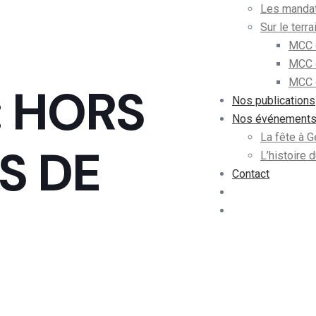
Les mandat
Sur le terra
MCC 
MCC 
MCC d
: HORS
Nos publications
Nos événement
La fête à 
S DE
L’histoire
Contact
Adhérer