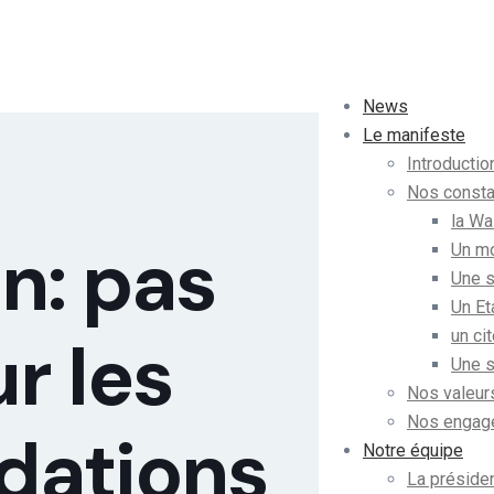
News
Le manifeste
Introductio
Nos consta
la Wa
n: pas
Un mo
Une s
Un Et
un ci
r les
Une s
Nos valeur
Nos engag
ations
Notre équipe
La présiden