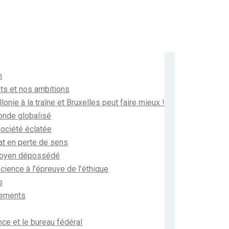
n
ts et nos ambitions
llonie à la traîne et Bruxelles peut faire mieux !
nde globalisé
ociété éclatée
at en perte de sens
toyen dépossédé
cience à l’épreuve de l’éthique
s
ements
ce et le bureau fédéral