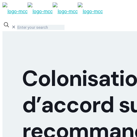
✕
Colonisatio
d’accord su
recommand