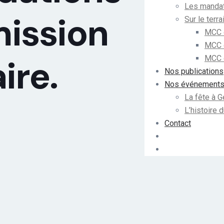
Les mandat
ission
Sur le terra
MCC 
MCC 
ire.
MCC d
Nos publications
Nos événement
La fête à 
L’histoire
Contact
Adhérer