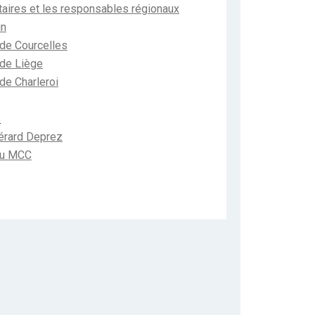
aires et les responsables régionaux
in
de Courcelles
de Liège
e Charleroi
s
Gérard Deprez
 du MCC